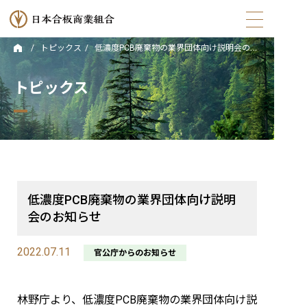
トピックス
低濃度PCB廃棄物の業界団体向け説明会のお知らせ
トップ
トピックス
日本合板商業組合とは
組合員・会員について
合法木材供給事業者認定
低濃度PCB廃棄物の業界団体向け説明
トピックス
会のお知らせ
2022.07.11
イベント情報
官公庁からのお知らせ
お役立ちコンテンツ
林野庁より、低濃度PCB廃棄物の業界団体向け説