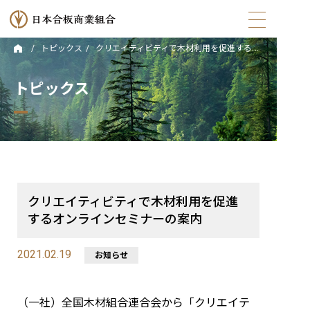
トピックス
クリエイティビティで木材利用を促進するオンラインセミナーの案内
トップ
トピックス
日本合板商業組合とは
組合員・会員について
合法木材供給事業者認定
クリエイティビティで木材利用を促進
トピックス
するオンラインセミナーの案内
2021.02.19
イベント情報
お知らせ
お役立ちコンテンツ
（一社）全国木材組合連合会から「クリエイテ