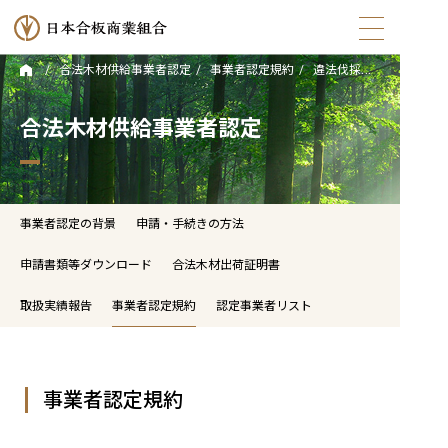
合法木材供給事業者認定
事業者認定規約
違法伐採対策に関する自主的行動規範
トップ
合法木材供給事業者認定
日本合板商業組合とは
組合員・会員について
事業者認定の背景
申請・手続きの方法
合法木材供給事業者認定
申請書類等ダウンロード
合法木材出荷証明書
取扱実績報告
事業者認定規約
認定事業者リスト
トピックス
イベント情報
事業者認定規約
お役立ちコンテンツ