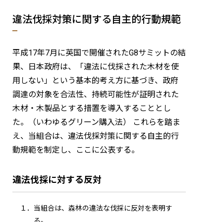
違法伐採対策に関する自主的行動規範
お問い合わせ
組合員・会員専用ページ
平成17年7月に英国で開催されたG8サミットの結
果、日本政府は、「違法に伐採された木材を使
用しない」という基本的考え方に基づき、政府
調達の対象を合法性、持続可能性が証明された
木材・木製品とする措置を導入することとし
た。（いわゆるグリーン購入法） これらを踏ま
え、当組合は、違法伐採対策に関する自主的行
動規範を制定し、ここに公表する。
違法伐採に対する反対
１．当組合は、森林の違法な伐採に反対を表明す
る。