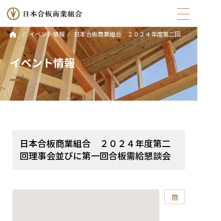
イベント情報
日本合板商業組合 ２０２４年度第二回理事会並びに第一回合板需給懇談会
トップ
イベント情報
日本合板商業組合とは
組合員・会員について
合法木材供給事業者認定
日本合板商業組合 ２０２４年度第二
トピックス
回理事会並びに第一回合板需給懇談会
イベント情報
お役立ちコンテンツ