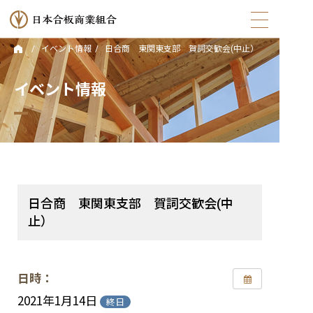
イベント情報
日合商 東関東支部 賀詞交歓会(中止）
トップ
イベント情報
日本合板商業組合とは
組合員・会員について
合法木材供給事業者認定
日合商 東関東支部 賀詞交歓会(中
トピックス
止）
イベント情報
日時：
2021年1月14日
お役立ちコンテンツ
終日